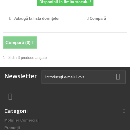
Disponibil in limita stocului!
Adaugă la lista dorinţelor
Compară
Compară (
0
)
1 - 3 din 3 produse afișate
Newsletter
Categorii
Mobilier Comercial
Promoții