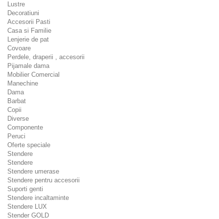
Lustre
Decoratiuni
Accesorii Pasti
Casa si Familie
Lenjerie de pat
Covoare
Perdele, draperii , accesorii
Pijamale dama
Mobilier Comercial
Manechine
Dama
Barbat
Copii
Diverse
Componente
Peruci
Oferte speciale
Stendere
Stendere
Stendere umerase
Stendere pentru accesorii
Suporti genti
Stendere incaltaminte
Stendere LUX
Stender GOLD