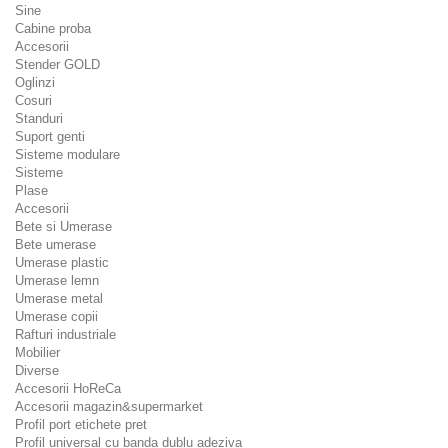
Sine
Cabine proba
Accesorii
Stender GOLD
Oglinzi
Cosuri
Standuri
Suport genti
Sisteme modulare
Sisteme
Plase
Accesorii
Bete si Umerase
Bete umerase
Umerase plastic
Umerase lemn
Umerase metal
Umerase copii
Rafturi industriale
Mobilier
Diverse
Accesorii HoReCa
Accesorii magazin&supermarket
Profil port etichete pret
Profil universal cu banda dublu adeziva