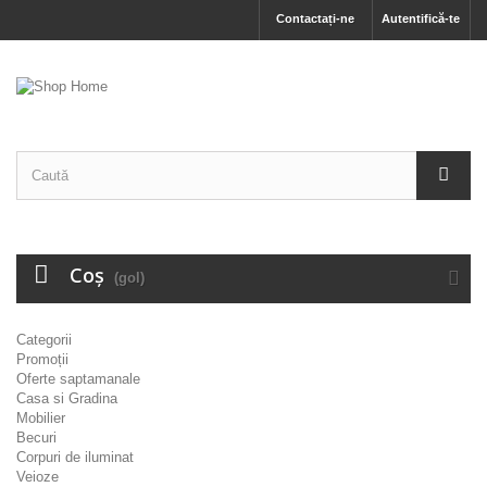
Contactați-ne
Autentifică-te
Coş
(gol)
Categorii
Promoții
Oferte saptamanale
Casa si Gradina
Mobilier
Becuri
Corpuri de iluminat
Veioze