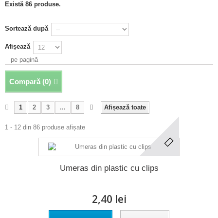
Există 86 produse.
Sortează după
Afișează
pe pagină
Compară (
0
)
1
2
3
...
8
Afișează toate
1 - 12 din 86 produse afișate
Umeras din plastic cu clips
2,40 lei