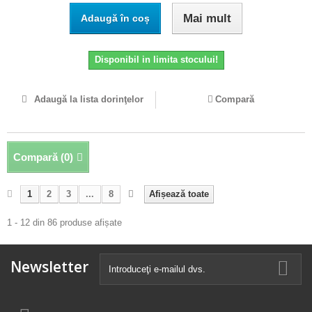
Mai mult
Adaugă în coș
Disponibil in limita stocului!
Adaugă la lista dorinţelor
Compară
Compară (
0
)
1
2
3
...
8
Afișează toate
1 - 12 din 86 produse afișate
Newsletter