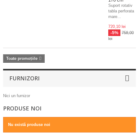
Suport rotativ
tabla perforata
mare...
720,10 lei
-5%
758,00
lei
Toate promoțiile
FURNIZORI
Nici un furnizor
PRODUSE NOI
Nu există produse noi