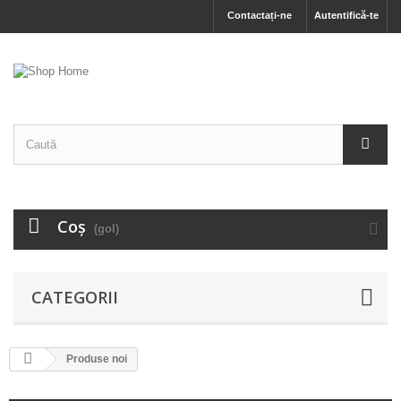
Contactați-ne
Autentifică-te
Coş
(gol)
CATEGORII
Produse noi