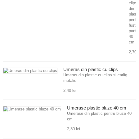
clips
din
plasti
pentr
fusta
panta
40
cm
2,70 l
Umeras din plastic cu clips
Umeras din plastic cu clips si carlig
metalic
2,40 lei
Umerase plastic bluze 40 cm
Umerase din plastic pentru bluze 40
cm
2,30 lei