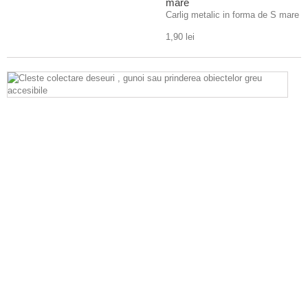
mare
Carlig metalic in forma de S mare
1,90 lei
C
c
d
,
g
s
p
o
g
a
C
p
c
e
u
i
c
p
fi