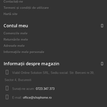
Contactați-ne
Termeni și condiții de utilizare
Hartă site
Contul meu
Comenzile mele
Returnările mele
Adresele mele
Informaţiile mele personale
Informații despre magazin
Viabil Online Solution SRL, Sediu social: Str. Berceni nr.39,
Sector 4, Bucuresti
Sunați-ne acum:
0723.347.373
E-mail:
office@shophome.ro