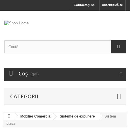
Contactați-ne
Autentifică-te
Coş
(gol)
CATEGORII
Mobilier Comercial
Sisteme de expunere
Sistem
plasa