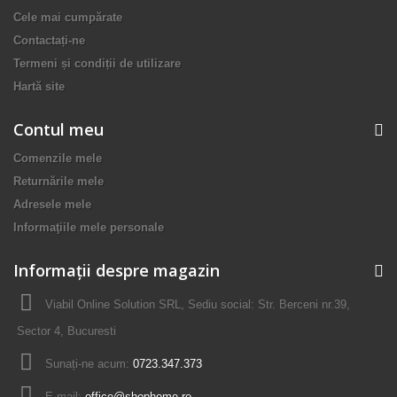
Cele mai cumpărate
Contactați-ne
Termeni și condiții de utilizare
Hartă site
Contul meu
Comenzile mele
Returnările mele
Adresele mele
Informaţiile mele personale
Informații despre magazin
Viabil Online Solution SRL, Sediu social: Str. Berceni nr.39,
Sector 4, Bucuresti
Sunați-ne acum:
0723.347.373
E-mail:
office@shophome.ro