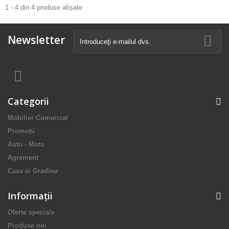
1 - 4 din 4 produse afișate
Newsletter
Categorii
Mobilier Comercial
Promoții
Auto - Moto
Agrement
Casa si Gradina
Informaţii
Oferte speciale
Produse noi