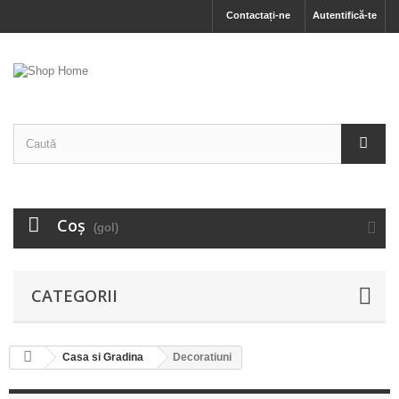
Contactați-ne
Autentifică-te
Coş
(gol)
CATEGORII
Casa si Gradina
Decoratiuni