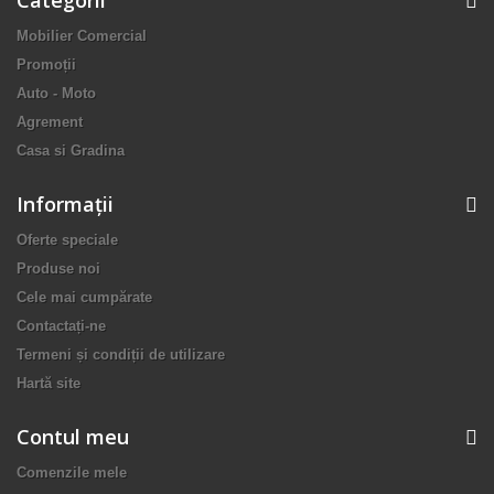
Categorii
Mobilier Comercial
Promoții
Auto - Moto
Agrement
Casa si Gradina
Informaţii
Oferte speciale
Produse noi
Cele mai cumpărate
Contactați-ne
Termeni și condiții de utilizare
Hartă site
Contul meu
Comenzile mele