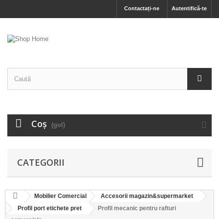
Contactați-ne
Autentifică-te
Coş
(gol)
CATEGORII
Mobilier Comercial
Accesorii magazin&supermarket
Profil port etichete pret
Profil mecanic pentru rafturi