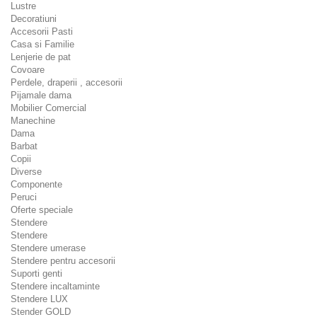
Lustre
Decoratiuni
Accesorii Pasti
Casa si Familie
Lenjerie de pat
Covoare
Perdele, draperii , accesorii
Pijamale dama
Mobilier Comercial
Manechine
Dama
Barbat
Copii
Diverse
Componente
Peruci
Oferte speciale
Stendere
Stendere
Stendere umerase
Stendere pentru accesorii
Suporti genti
Stendere incaltaminte
Stendere LUX
Stender GOLD