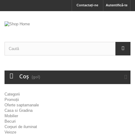
Contactați-ne
Autentifică-te
Coş
(gol)
Categorii
Promoții
Oferte saptamanale
Casa si Gradina
Mobilier
Becuri
Corpuri de iluminat
Veioze