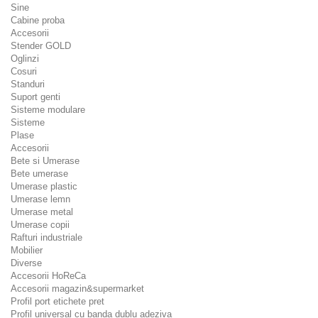
Sine
Cabine proba
Accesorii
Stender GOLD
Oglinzi
Cosuri
Standuri
Suport genti
Sisteme modulare
Sisteme
Plase
Accesorii
Bete si Umerase
Bete umerase
Umerase plastic
Umerase lemn
Umerase metal
Umerase copii
Rafturi industriale
Mobilier
Diverse
Accesorii HoReCa
Accesorii magazin&supermarket
Profil port etichete pret
Profil universal cu banda dublu adeziva