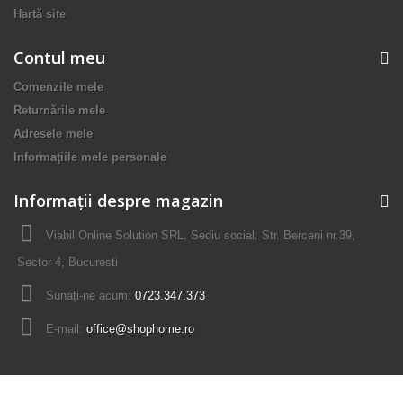
Hartă site
Contul meu
Comenzile mele
Returnările mele
Adresele mele
Informaţiile mele personale
Informații despre magazin
Viabil Online Solution SRL, Sediu social: Str. Berceni nr.39,
Sector 4, Bucuresti
Sunați-ne acum:
0723.347.373
E-mail:
office@shophome.ro