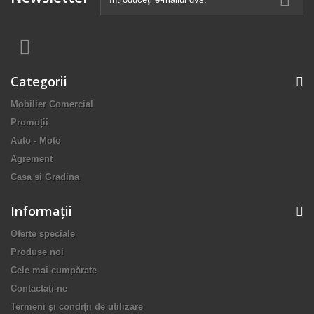
Categorii
Mobilier Comercial
Promoții
Auto - Moto
Agrement
Casa si Gradina
Informaţii
Oferte speciale
Produse noi
Cele mai cumpărate
Contactați-ne
Termeni și condiții de utilizare