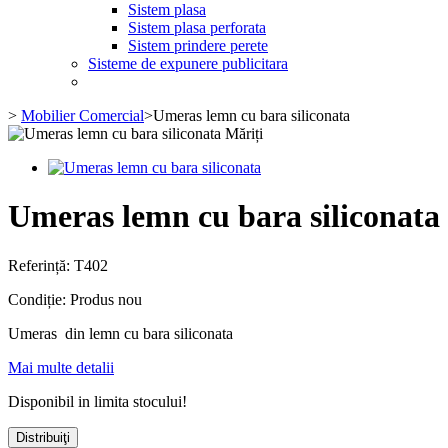
Sistem plasa
Sistem plasa perforata
Sistem prindere perete
Sisteme de expunere publicitara
>
Mobilier Comercial
>
Umeras lemn cu bara siliconata
Măriți
Umeras lemn cu bara siliconata
Referință:
T402
Condiție:
Produs nou
Umeras din lemn cu bara siliconata
Mai multe detalii
Disponibil in limita stocului!
Distribuiţi