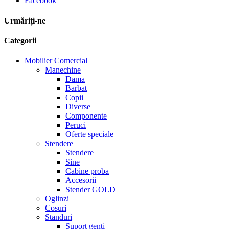
Facebook
Urmăriți-ne
Categorii
Mobilier Comercial
Manechine
Dama
Barbat
Copii
Diverse
Componente
Peruci
Oferte speciale
Stendere
Stendere
Sine
Cabine proba
Accesorii
Stender GOLD
Oglinzi
Cosuri
Standuri
Suport genti